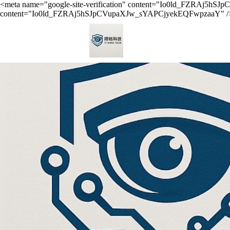
<meta name="google-site-verification" content="Io0ld_FZRAj5hSJ
content="Io0ld_FZRAj5hSJpCVupaXJw_sYAPCjyekEQFwpzaaY" /
menu
台南貨運《搬家送紙箱》免費到府估價