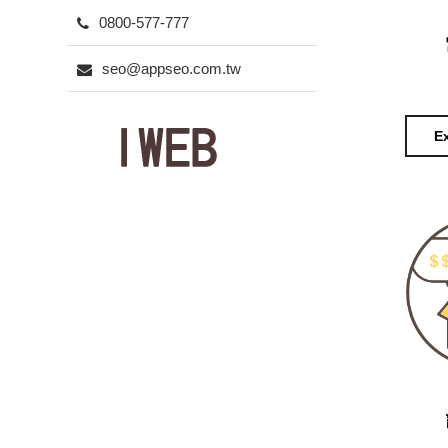
0800-577-777
seo@appseo.com.tw
E