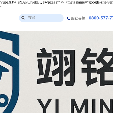
pCVupaXJw_sYAPCjyekEQFwpzaaY" /> <meta name="google-site-verif
>
0800-577-7
服務專線：